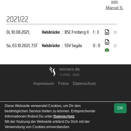
von
Marcel S.
2021/22
Di, 10.08.2021
,
Halsbrücke
:
BSC Freiberg II
1 : 3
(1)
So, 03.10.2021
, 7.ST
Halsbrücke
:
SSV Sayda
0 : 0
(1)
(
)
soccero.de
© 2006 - 2026
Impressum
Fotos
Datenschutz
Diese Webseite verwendet Cookies, um Dir den
OK
bestmöglichen Service bieten zu können. Entsprechende
Informationen findest Du unter
Datenschutz
.
Mit der Nutzung der Webseite erklärst Du Dich mit der
Verwendung von Cookies einverstanden.