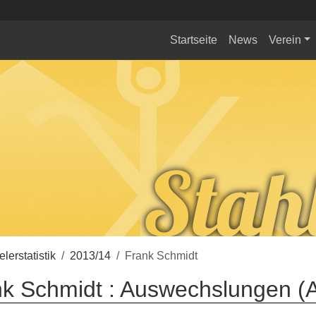
Startseite
News
Verein
elerstatistik
2013/14
Frank Schmidt
k Schmidt : Auswechslungen (A