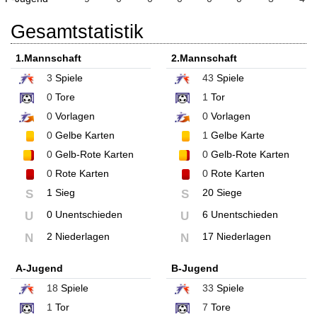
Gesamtstatistik
1.Mannschaft
2.Mannschaft
3
Spiele
43
Spiele
0
Tore
1
Tor
0
Vorlagen
0
Vorlagen
0
Gelbe Karten
1
Gelbe Karte
0
Gelb-Rote Karten
0
Gelb-Rote Karten
0
Rote Karten
0
Rote Karten
1 Sieg
20 Siege
S
S
0 Unentschieden
6 Unentschieden
U
U
2 Niederlagen
17 Niederlagen
N
N
A-Jugend
B-Jugend
18
Spiele
33
Spiele
1
Tor
7
Tore