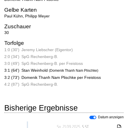
Gelbe Karten
Paul Kühn
,
Philipp Meyer
Zuschauer
30
Torfolge
1:0 (30')
Jeremy Liebscher (Eigentor)
2:0 (34')
SpG Rechenberg-B.
3:0 (49')
SpG Rechenberg-B. per Freistoss
3:1 (64')
Stan Weinhold
(Domenik Thanh Nam Plischke)
3:2 (73')
Domenik Thanh Nam Plischke per Freistoss
4:2 (87')
SpG Rechenberg-B.
Bisherige Ergebnisse
Datum anzeigen
So, 21.09.2025
, 5.ST