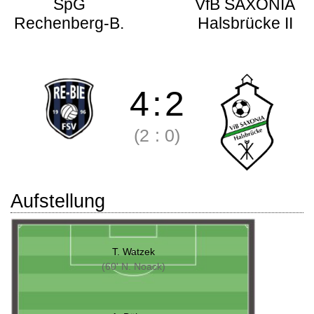
SpG
VfB SAXONIA
Rechenberg-B.
Halsbrücke II
4
:
2
(2
:
0)
Aufstellung
T. Watzek
(60' N. Noack)