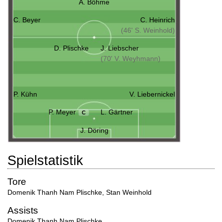
A. Böhme
C. Beyer
C. Heinrich
(46' S. Weinhold)
D. Plischke
J. Liebscher
(70' V. Weyhmann)
P. Kühn
V. Liebernickel
P. Meyer
L. Gärtner
C
J. Döring
Spielstatistik
Tore
Domenik Thanh Nam Plischke
,
Stan Weinhold
Assists
Domenik Thanh Nam Plischke