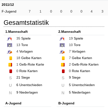
2011/12
F-Jugend
7
1
0
0
0
0
4
3
Gesamtstatistik
1.Mannschaft
2.Mannschaft
35
Spiele
19
Spiele
13
Tore
10
Tore
4
Vorlagen
7
Vorlagen
18
Gelbe Karten
7
Gelbe Karten
1
Gelb-Rote Karte
2
Gelb-Rote Karten
0
Rote Karten
0
Rote Karten
21 Siege
9 Siege
S
S
6 Unentschieden
5 Unentschieden
U
U
9 Niederlagen
5 Niederlagen
N
N
A-Jugend
B-Jugend