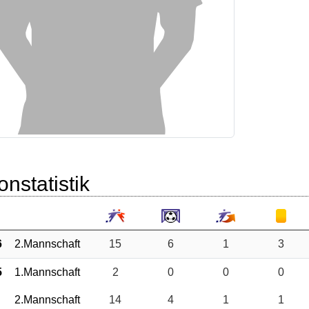
onstatistik
6
2.Mannschaft
15
6
1
3
5
1.Mannschaft
2
0
0
0
2.Mannschaft
14
4
1
1