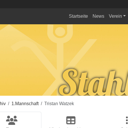
Startseite
News
Verein
hiv
1.Mannschaft
Tristan Watzek