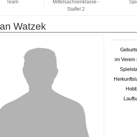
Team
Mittelsachsenklasse -
Spi
Staffel 2
tan Watzek
Geburts
im Verein 
Spielsta
Herkunftsl
Hobb
Laufb