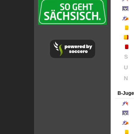
S
U
N
B-Jug