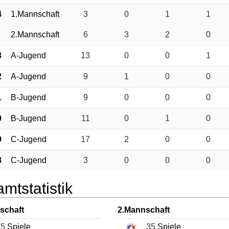
4
1.Mannschaft
3
0
1
1
2.Mannschaft
6
3
2
0
3
A-Jugend
13
0
0
1
2
A-Jugend
9
1
0
0
1
B-Jugend
9
0
0
0
0
B-Jugend
11
0
1
0
9
C-Jugend
17
2
0
0
8
C-Jugend
3
0
0
0
mtstatistik
schaft
2.Mannschaft
5
Spiele
35
Spiele