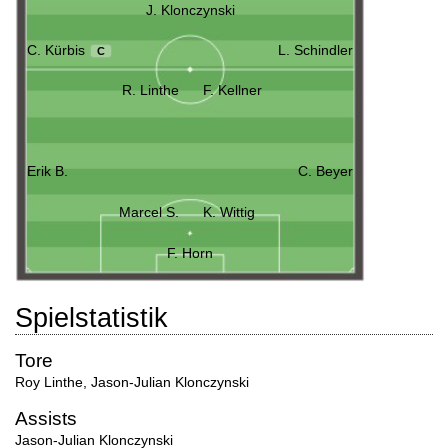
J. Klonczynski
C. Kürbis
L. Schindler
C
R. Linthe
F. Kellner
Erik B.
C. Beyer
Marcel S.
K. Wittig
F. Horn
Spielstatistik
Tore
Roy Linthe
,
Jason-Julian Klonczynski
Assists
Jason-Julian Klonczynski