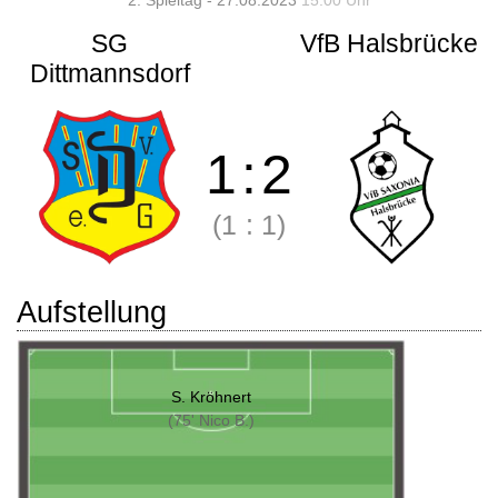
2. Spieltag - 27.08.2023
15:00 Uhr
SG
VfB Halsbrücke
Dittmannsdorf
1
:
2
(1
:
1)
Aufstellung
S. Kröhnert
(75' Nico B.)