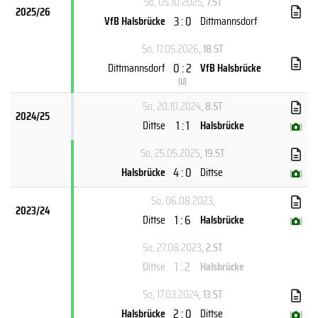
So, 05.10.2025
, 7.ST
2025/26
3 : 0
VfB Halsbrücke
Dittmannsdorf
So, 17.05.2026
, 18.ST
0 : 2
Dittmannsdorf
VfB Halsbrücke
(
U
)
So, 20.10.2024
, 8.ST
2024/25
1 : 1
Dittse
Halsbrücke
(
)
So, 25.05.2025
, 19.ST
4 : 0
Halsbrücke
Dittse
(
)
So, 06.08.2023
,
2023/24
1 : 6
Dittse
Halsbrücke
(
)
So, 27.08.2023
, 2.ST
1 : 2
Dittse
Halsbrücke
So, 17.03.2024
, 13.ST
2 : 0
Halsbrücke
Dittse
(
)