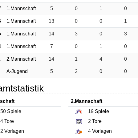
7
1.Mannschaft
5
0
1
0
6
1.Mannschaft
13
0
0
1
5
1.Mannschaft
14
3
0
3
4
1.Mannschaft
7
0
1
0
2
2.Mannschaft
14
1
4
0
A-Jugend
5
2
0
0
mtstatistik
schaft
2.Mannschaft
50
Spiele
19
Spiele
4
Tore
2
Tore
2
Vorlagen
4
Vorlagen