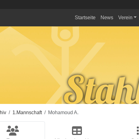
Startseite
News
Verein
hiv
1.Mannschaft
Mohamoud A.