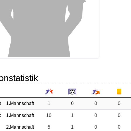
onstatistik
3
1.Mannschaft
1
0
0
0
2
1.Mannschaft
10
1
0
0
2.Mannschaft
5
1
0
0