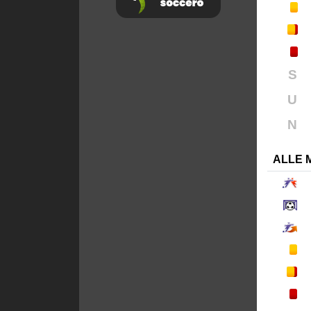
S
U
N
ALLE 