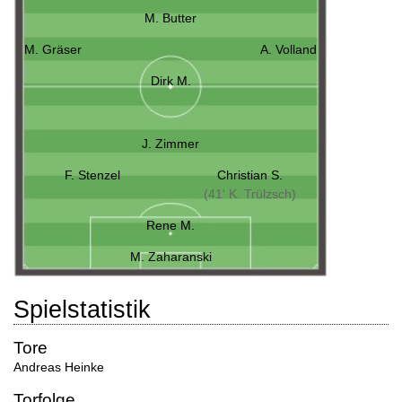
M. Butter
M. Gräser
A. Volland
Dirk M.
J. Zimmer
F. Stenzel
Christian S.
(41' K. Trülzsch)
Rene M.
M. Zaharanski
Spielstatistik
Tore
Andreas Heinke
Torfolge