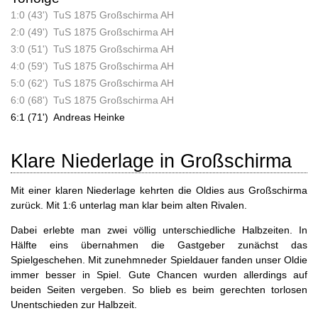
1:0 (43')
TuS 1875 Großschirma AH
2:0 (49')
TuS 1875 Großschirma AH
3:0 (51')
TuS 1875 Großschirma AH
4:0 (59')
TuS 1875 Großschirma AH
5:0 (62')
TuS 1875 Großschirma AH
6:0 (68')
TuS 1875 Großschirma AH
6:1 (71')
Andreas Heinke
Klare Niederlage in Großschirma
Mit einer klaren Niederlage kehrten die Oldies aus Großschirma
zurück. Mit 1:6 unterlag man klar beim alten Rivalen.
Dabei erlebte man zwei völlig unterschiedliche Halbzeiten. In
Hälfte eins übernahmen die Gastgeber zunächst das
Spielgeschehen. Mit zunehmneder Spieldauer fanden unser Oldie
immer besser in Spiel. Gute Chancen wurden allerdings auf
beiden Seiten vergeben. So blieb es beim gerechten torlosen
Unentschieden zur Halbzeit.