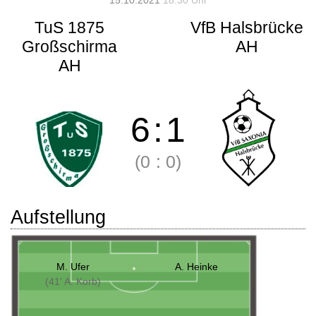
15.10.2021
18:30 Uhr
TuS 1875
VfB Halsbrücke
Großschirma
AH
AH
6
:
1
(0
:
0)
Aufstellung
M. Ufer
A. Heinke
(41' A. Korb)