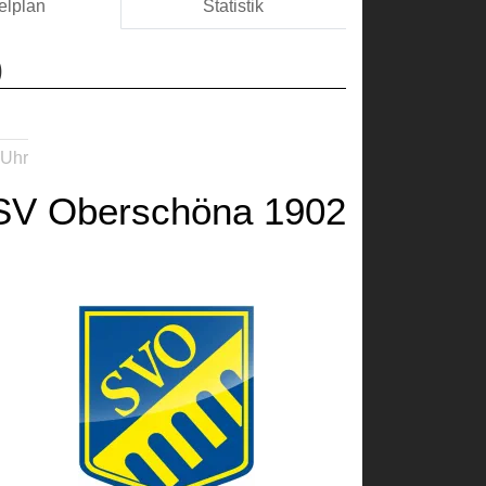
elplan
Statistik
)
 Uhr
SV Oberschöna 1902