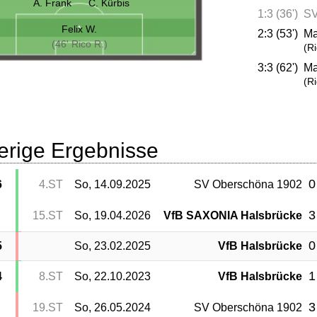
A. Frank
C. Kürbis
1:3 (36')
SV
Felix W.
2:3 (53')
Ma
(46' Rico R.)
(Ri
3:3 (62')
Ma
(Ri
erige Ergebnisse
0
6
4.ST
So, 14.09.2025
SV Oberschöna 1902
3
15.ST
So, 19.04.2026
VfB SAXONIA Halsbrücke
0
5
So, 23.02.2025
VfB Halsbrücke
1
4
8.ST
So, 22.10.2023
VfB Halsbrücke
3
19.ST
So, 26.05.2024
SV Oberschöna 1902