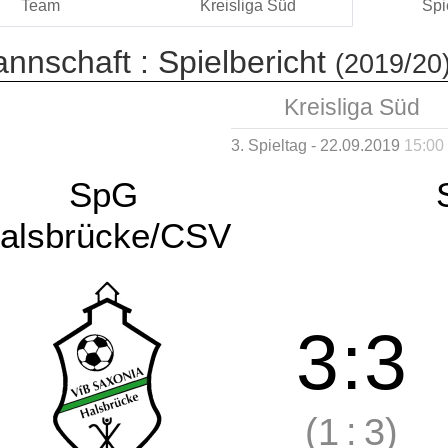
Team
Kreisliga Süd
Spi
annschaft :
Spielbericht
(2019/20
Kreisliga Süd
3. Spieltag - 22.09.2019
15:00
SpG
alsbrücke/CSV
3
:
3
(1
:
3)