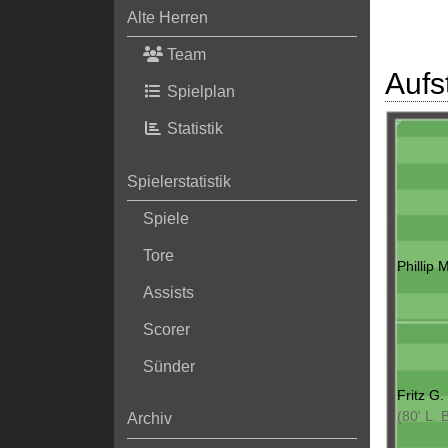
Alte Herren
Team
Aufs
Spielplan
Statistik
Spielerstatistik
Spiele
Tore
Phillip 
Assists
Scorer
Sünder
Fritz G.
(80' L. 
Archiv