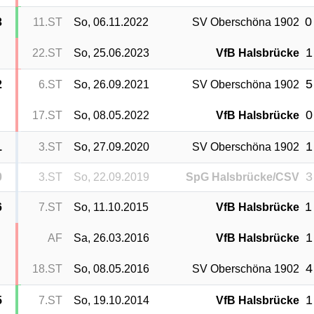
0
3
11.ST
So, 06.11.2022
SV Oberschöna 1902
1
22.ST
So, 25.06.2023
VfB Halsbrücke
5
2
6.ST
So, 26.09.2021
SV Oberschöna 1902
0
17.ST
So, 08.05.2022
VfB Halsbrücke
1
1
3.ST
So, 27.09.2020
SV Oberschöna 1902
3
0
3.ST
So, 22.09.2019
SpG Halsbrücke/CSV
1
6
7.ST
So, 11.10.2015
VfB Halsbrücke
1
AF
Sa, 26.03.2016
VfB Halsbrücke
4
18.ST
So, 08.05.2016
SV Oberschöna 1902
1
5
7.ST
So, 19.10.2014
VfB Halsbrücke