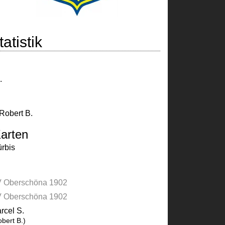
atistik
.
Robert B.
arten
ürbis
 Oberschöna 1902
 Oberschöna 1902
rcel S.
obert B.)