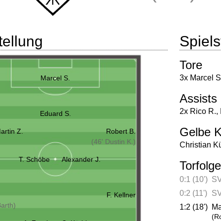
tellung
Spielst
Tore
3x Marcel S
Marcel S.
Assists
2x Rico R.
,
Eduard S.
Gelbe K
Martin Z.
Robert B.
(46' Dustin K.)
Christian K
T. Schöbe
Alexander J.
Torfolge
0:1 (10')
SV
0:2 (11')
SV
F. Kellner
Barth)
1:2 (18')
Ma
(R