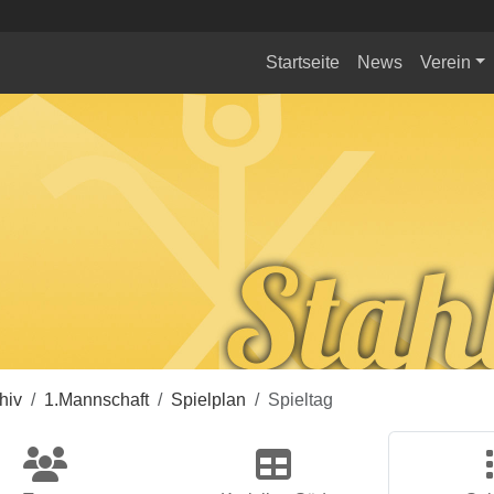
Startseite
News
Verein
hiv
1.Mannschaft
Spielplan
Spieltag