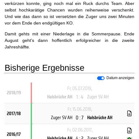
verkürzen konnte, ging noch mal ein Ruck durchs Team. Aber
selbst hochkarätige Chancen wurden reihenweise verschenkt.
Und wie das dann so ist versetzten die Zuger uns zwei Minuten
vor dem Ende den endgültigen KO.
Damit gehts mit einer Niederlage in die Sommerpause. Ende
August geht's dann hoffentlich erfolgreicher in die zweite
Jahreshälfte.
Bisherige Ergebnisse
Datum anzeigen
Fr, 05.07.2019
,
2018/19
1 : 4
Halsbrücke AH
Zuger SV AH
Fr, 15.06.2018
,
2017/18
0 : 7
Zuger SV AH
Halsbrücke AH
Fr, 02.06.2017
,
2016/17
4 : 2
Halsbrücke AH
Zuger SV AH
(
)