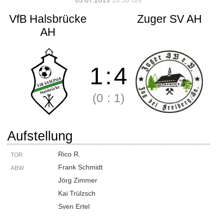
05.07.2019
18:30 Uhr
VfB Halsbrücke
Zuger SV AH
AH
1
:
4
(0
:
1)
Aufstellung
Rico R.
TOR
Frank Schmidt
ABW
Jörg Zimmer
Kai Trülzsch
Sven Ertel