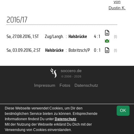
von
Dustin K.
2016/17
Sa, 27.08.2016
, 1.ST
Zug/Langh.
:
Halsbrücke
4 : 1
(1)
(
)
Sa, 03.09.2016
, 2.ST
Halsbrücke
:
Bobritzsch/P
0 : 1
(1)
soccero.de
© 2006 - 2026
Impressum
Fotos
Datenschutz
Diese Webseite verwendet Cookies, um Dir den
OK
bestmöglichen Service bieten zu können. Entsprechende
Informationen findest Du unter
Datenschutz
.
Mit der Nutzung der Webseite erklärst Du Dich mit der
Verwendung von Cookies einverstanden.