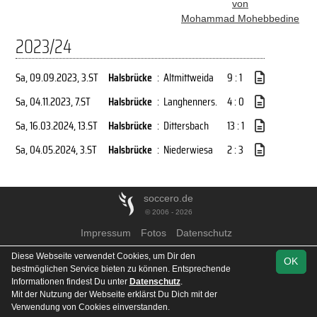
von
Mohammad Mohebbedine
2023/24
Sa, 09.09.2023
, 3.ST
Halsbrücke
:
Altmittweida
9 : 1
Sa, 04.11.2023
, 7.ST
Halsbrücke
:
Langhenners.
4 : 0
Sa, 16.03.2024
, 13.ST
Halsbrücke
:
Dittersbach
13 : 1
Sa, 04.05.2024
, 3.ST
Halsbrücke
:
Niederwiesa
2 : 3
soccero.de
© 2006 - 2026
Impressum
Fotos
Datenschutz
Diese Webseite verwendet Cookies, um Dir den
OK
bestmöglichen Service bieten zu können. Entsprechende
Informationen findest Du unter
Datenschutz
.
Mit der Nutzung der Webseite erklärst Du Dich mit der
Verwendung von Cookies einverstanden.