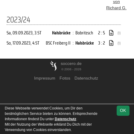
von
Richard G.
2023/24
Sa, 09.09.2023
, 3.ST
Halsbrücke
:
Bobritzsch
2 : 5
(1)
So, 17.09.2023
, 4.ST
BSC Freiberg II
:
Halsbrücke
3 : 2
(1)
soccero.de
© 2006 - 2026
Impressum
Fotos
Datenschutz
Diese Webseite verwendet Cookies, um Dir den
OK
bestmöglichen Service bieten zu können. Entsprechende
Informationen findest Du unter
Datenschutz
.
Mit der Nutzung der Webseite erklärst Du Dich mit der
Verwendung von Cookies einverstanden.