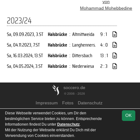
von
Mohammad Mohebbedine
2023/24
Sa, 09.09.2023
, 3.ST
Halsbrücke
:
Altmittweida
9 : 1
Sa, 04.11.2023
, 7.ST
Halsbrücke
:
Langhenners.
4 : 0
Sa, 16.03.2024
, 13.ST
Halsbrücke
:
Dittersbach
13 : 1
Sa, 04.05.2024
, 3.ST
Halsbrücke
:
Niederwiesa
2 : 3
soccero.de
© 2006 - 2026
Impressum
Fotos
Datenschutz
Diese Webseite verwendet Cookies, um Dir den
OK
bestmöglichen Service bieten zu können. Entsprechende
Informationen findest Du unter
Datenschutz
.
Mit der Nutzung der Webseite erklärst Du Dich mit der
Verwendung von Cookies einverstanden.