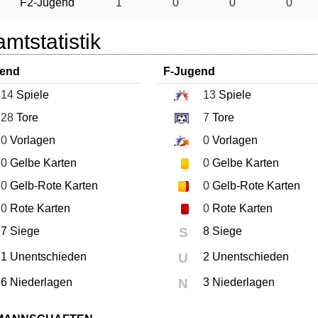
F2-Jugend
1
0
0
0
mtstatistik
gend
F-Jugend
14
Spiele
13
Spiele
28
Tore
7
Tore
0
Vorlagen
0
Vorlagen
0
Gelbe Karten
0
Gelbe Karten
0
Gelb-Rote Karten
0
Gelb-Rote Karten
0
Rote Karten
0
Rote Karten
7 Siege
S
8 Siege
1 Unentschieden
U
2 Unentschieden
6 Niederlagen
N
3 Niederlagen