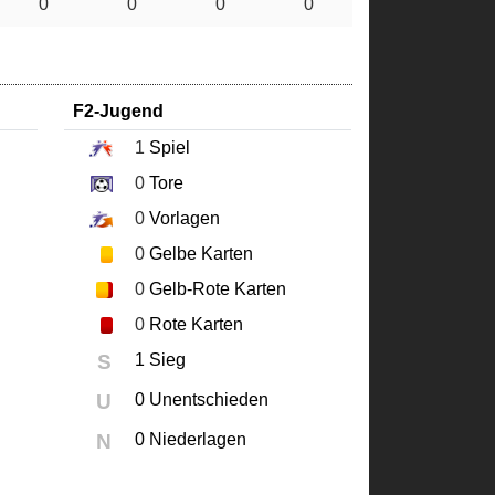
0
0
0
0
F2-Jugend
1
Spiel
0
Tore
0
Vorlagen
0
Gelbe Karten
0
Gelb-Rote Karten
0
Rote Karten
S
1 Sieg
U
0 Unentschieden
N
0 Niederlagen