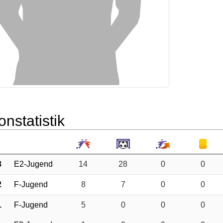
onstatistik
3
E2-Jugend
14
28
0
0
2
F-Jugend
8
7
0
0
1
F-Jugend
5
0
0
0