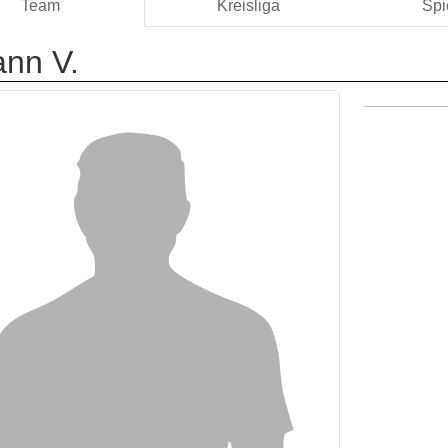
Team
Kreisliga
Spi
ann V.