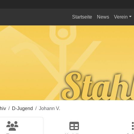
Startseite
News
Verein
hiv
D-Jugend
Johann V.