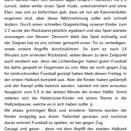
zurück, dabei wirkte unser Spiel müde, unkonzentriert und ohne
Elan, was uns zu befürchten gab, dass wir nur als Kanonenfutter
angereist sind, aber diese Wahrnehmung sollte sich schnell
ändern. Durch einen schnellen Doppelschlag unserer Kinder zum
2:2 wurde der Rückstand plötzlich egalisiert und das Spiel startete
sozusagen von Neuem. Dennoch blieb das Spiel mühselig und
der Gegner hat es uns schwer gemacht unser Tor zu verteidigen,
sowie unsere Angriffe durchzuführen. So kam es nach 14
Minuten zum erneuten Rückstand, wobei dieser zu dem Zeitpunkt
auch verdient war, denn die Lichtenberger haben guten Fussball
bis dahin gespielt im Gegensatz zu uns. Was wir noch gegen Zug
für eindrucksvollen Fussball gezeigt haben blieb diesen Freitag, in
der ersten Halbzeit komplett aus. Aber die Kinder haben gekämpft
und der Kampf sollte belohnt werden, nämlich mit dem erneuten
Ausgleich zum 3:3 in der letzten Minute der ersten Hälfte. Somit
retteten sich die Halsbrücke-Kinder mit einem Remis in die
Halbzeitpause, welche es in sich haben sollte :p
Mit etwas grimmigen Blick und ernsterer Stimme wurden die
Kinder endgültig aus ihrem Tiefschlaf gerissen und nochmal
daran erinnert Fussball zu spielen, so wie gegen Zug.
Gesagt und getan - denn mit dem Anpfiff der zweiten Halbzeit