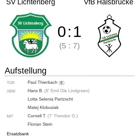
SV Lichtenberg
VfB Halsbrücke
0
:
1
(5
:
7)
Aufstellung
Paul Thierbach
TOR
C
Hans B.
(
6' Emil Ole Lindgreen
)
ABW
Lotta Selenia Partzscht
Matej Klobusiak
Cornell T.
(
7' Theodor G.
)
MIT
Florian Stein
Ersatzbank