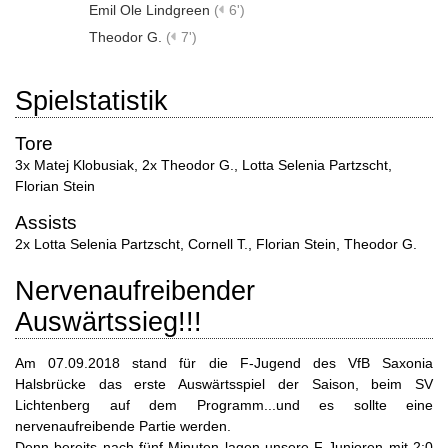
Emil Ole Lindgreen
(
6')
Theodor G.
(
7')
Spielstatistik
Tore
3x Matej Klobusiak
,
2x Theodor G.
,
Lotta Selenia Partzscht
,
Florian Stein
Assists
2x Lotta Selenia Partzscht
,
Cornell T.
,
Florian Stein
,
Theodor G.
Nervenaufreibender
Auswärtssieg!!!
Am 07.09.2018 stand für die F-Jugend des VfB Saxonia
Halsbrücke das erste Auswärtsspiel der Saison, beim SV
Lichtenberg auf dem Programm...und es sollte eine
nervenaufreibende Partie werden.
Denn bereits nach fünf Minuten lagen unsere F-Junioren mit 2:0