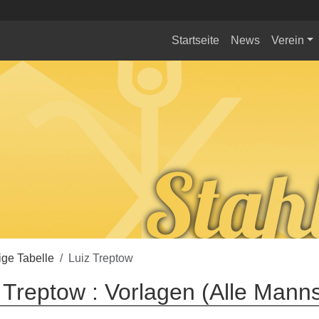
Startseite
News
Verein
ge Tabelle
Luiz Treptow
 Treptow : Vorlagen (Alle Mann