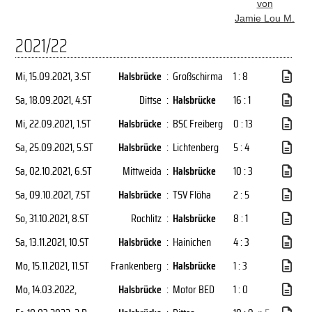
von
Jamie Lou M.
2021/22
Mi, 15.09.2021
, 3.ST
Halsbrücke
:
Großschirma
1 : 8
Sa, 18.09.2021
, 4.ST
Dittse
:
Halsbrücke
16 : 1
Mi, 22.09.2021
, 1.ST
Halsbrücke
:
BSC Freiberg
0 : 13
Sa, 25.09.2021
, 5.ST
Halsbrücke
:
Lichtenberg
5 : 4
Sa, 02.10.2021
, 6.ST
Mittweida
:
Halsbrücke
10 : 3
Sa, 09.10.2021
, 7.ST
Halsbrücke
:
TSV Flöha
2 : 5
So, 31.10.2021
, 8.ST
Rochlitz
:
Halsbrücke
8 : 1
Sa, 13.11.2021
, 10.ST
Halsbrücke
:
Hainichen
4 : 3
Mo, 15.11.2021
, 11.ST
Frankenberg
:
Halsbrücke
1 : 3
Mo, 14.03.2022
,
Halsbrücke
:
Motor BED
1 : 0