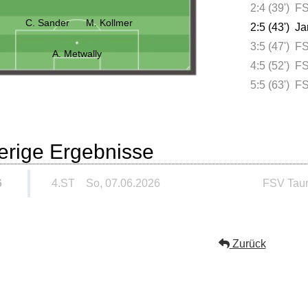
2:4 (39')
FS
C. Sander
M. Kollmer
2:5 (43')
Ja
3:5 (47')
FS
A. Metwally
4:5 (52')
FS
5:5 (63')
FS
erige Ergebnisse
6
4.ST
So, 07.06.2026
FSV Tau
Zurück