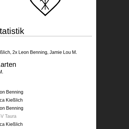
atistik
ßlich
,
2x Leon Benning
,
Jamie Lou M.
arten
M.
on Benning
ca Kießlich
on Benning
V Taura
ca Kießlich