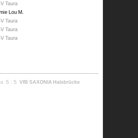
V Taura
mie Lou M.
V Taura
V Taura
V Taura
5 : 5
ra
VfB SAXONIA Halsbrücke