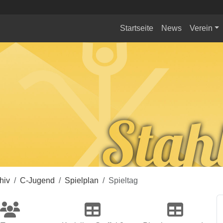
Startseite
News
Verein
hiv
C-Jugend
Spielplan
Spieltag