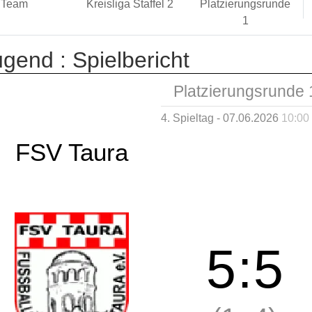
Team
Kreisliga Staffel 2
Platzierungsrunde
1
ugend :
Spielbericht
Platzierungsrunde 
4. Spieltag - 07.06.2026
10:00
FSV Taura
5
:
5