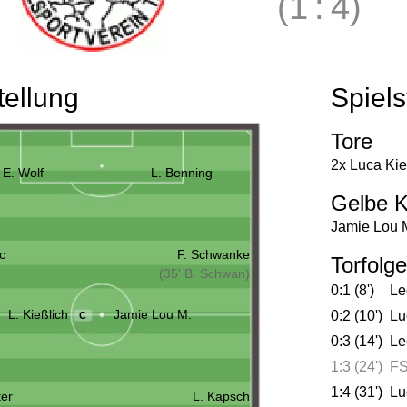
(1
:
4)
tellung
Spielst
Tore
2x Luca Kie
E. Wolf
L. Benning
Gelbe K
Jamie Lou 
c
F. Schwanke
Torfolge
(35' B. Schwan)
0:1 (8')
Le
L. Kießlich
Jamie Lou M.
0:2 (10')
Lu
C
0:3 (14')
Le
1:3 (24')
FS
1:4 (31')
Lu
ter
L. Kapsch