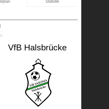
elplan
Statistik
l
hr
VfB Halsbrücke