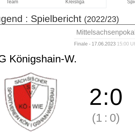
Team
Kreisliga
Spi
ugend :
Spielbericht
(2022/23)
Mittelsachsenpoka
Finale - 17.06.2023
15:00 U
G Königshain-W.
2
:
0
(1
:
0)