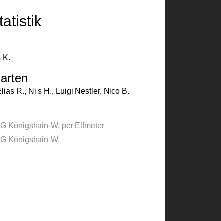
atistik
 K.
arten
lias R.
,
Nils H.
,
Luigi Nestler
,
Nico B.
G Königshain-W. per Elfmeter
G Königshain-W.