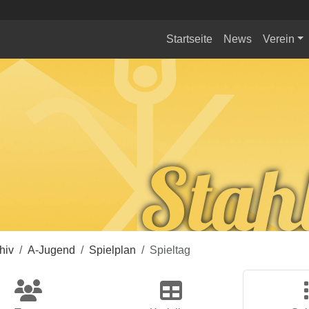
Startseite
News
Verein
hiv
A-Jugend
Spielplan
Spieltag