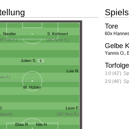
tellung
Spielst
Tore
60x Hannes
L. Nestler
S. Kröhnert
30' Tim F.)
(46' Arne S.)
Gelbe K
Yannis O.
,
E
Julien S.
C
Torfolge
Luis N.
1:0 (42')
Sp
las J.)
2:0 (46')
Sp
M. Hübler
O.
Leon F.
Watzek)
(30' Nico B.)
Elias R.
Nils H.