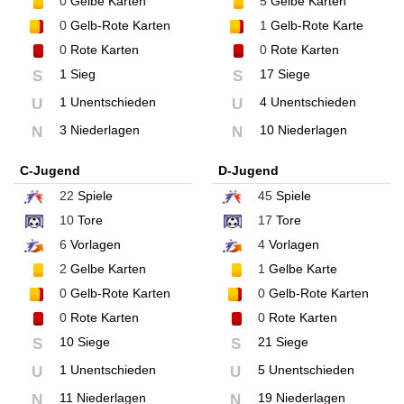
0
Gelbe Karten
5
Gelbe Karten
0
Gelb-Rote Karten
1
Gelb-Rote Karte
0
Rote Karten
0
Rote Karten
1 Sieg
17 Siege
S
S
1 Unentschieden
4 Unentschieden
U
U
3 Niederlagen
10 Niederlagen
N
N
C-Jugend
D-Jugend
22
Spiele
45
Spiele
10
Tore
17
Tore
6
Vorlagen
4
Vorlagen
2
Gelbe Karten
1
Gelbe Karte
0
Gelb-Rote Karten
0
Gelb-Rote Karten
0
Rote Karten
0
Rote Karten
10 Siege
21 Siege
S
S
1 Unentschieden
5 Unentschieden
U
U
11 Niederlagen
19 Niederlagen
N
N