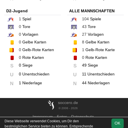
D2-Jugend
ALLE MANNSCHAFTEN
1
Spiel
104
Spiele
0
Tore
43
Tore
0
Vorlagen
27
Vorlagen
0
Gelbe Karten
8
Gelbe Karten
0
Gelb-Rote Karten
1
Gelb-Rote Karte
0
Rote Karten
0
Rote Karten
0 Siege
49 Siege
S
S
0 Unentschieden
11 Unentschieden
U
U
1 Niederlage
44 Niederlagen
N
N
soccero.de
© 2006 - 2026
Impressum
Fotos
Datenschutz
Diese Webseite verwendet Cookies, um Dir den
OK
bestmöglichen Service bieten zu können. Entsprechende