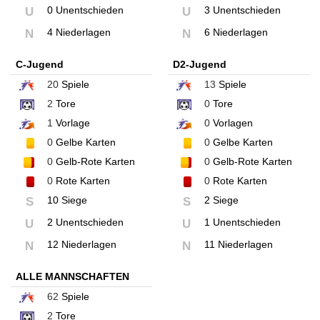
0 Unentschieden
3 Unentschieden
U
U
4 Niederlagen
6 Niederlagen
N
N
C-Jugend
D2-Jugend
20
Spiele
13
Spiele
2
Tore
0
Tore
1
Vorlage
0
Vorlagen
0
Gelbe Karten
0
Gelbe Karten
0
Gelb-Rote Karten
0
Gelb-Rote Karten
0
Rote Karten
0
Rote Karten
10 Siege
2 Siege
S
S
2 Unentschieden
1 Unentschieden
U
U
12 Niederlagen
11 Niederlagen
N
N
ALLE MANNSCHAFTEN
62
Spiele
2
Tore