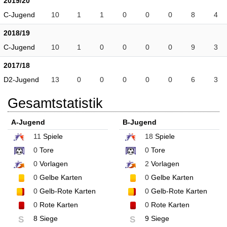
2019/20
C-Jugend
10
1
1
0
0
0
8
4
2018/19
C-Jugend
10
1
0
0
0
0
9
3
2017/18
D2-Jugend
13
0
0
0
0
0
6
3
Gesamtstatistik
A-Jugend
B-Jugend
11
Spiele
18
Spiele
0
Tore
0
Tore
0
Vorlagen
2
Vorlagen
0
Gelbe Karten
0
Gelbe Karten
0
Gelb-Rote Karten
0
Gelb-Rote Karten
0
Rote Karten
0
Rote Karten
8 Siege
9 Siege
S
S