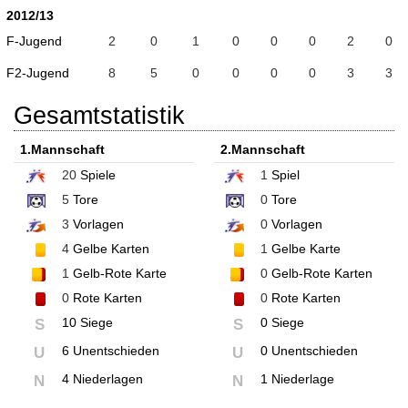
2012/13
F-Jugend
2
0
1
0
0
0
2
0
F2-Jugend
8
5
0
0
0
0
3
3
Gesamtstatistik
1.Mannschaft
2.Mannschaft
20
Spiele
1
Spiel
5
Tore
0
Tore
3
Vorlagen
0
Vorlagen
4
Gelbe Karten
1
Gelbe Karte
1
Gelb-Rote Karte
0
Gelb-Rote Karten
0
Rote Karten
0
Rote Karten
10 Siege
0 Siege
S
S
6 Unentschieden
0 Unentschieden
U
U
4 Niederlagen
1 Niederlage
N
N