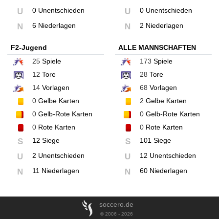
0 Unentschieden
0 Unentschieden
U
U
6 Niederlagen
2 Niederlagen
N
N
F2-Jugend
ALLE MANNSCHAFTEN
25
Spiele
173
Spiele
12
Tore
28
Tore
14
Vorlagen
68
Vorlagen
0
Gelbe Karten
2
Gelbe Karten
0
Gelb-Rote Karten
0
Gelb-Rote Karten
0
Rote Karten
0
Rote Karten
12 Siege
101 Siege
S
S
2 Unentschieden
12 Unentschieden
U
U
11 Niederlagen
60 Niederlagen
N
N
soccero.de
© 2006 - 2026