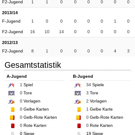
F2-Jugend
1
1
0
0
0
0
0
0
2013/14
F-Jugend
1
0
0
0
0
0
1
0
F2-Jugend
16
10
14
0
0
0
0
0
2012/13
F2-Jugend
8
1
0
0
0
0
4
3
Gesamtstatistik
A-Jugend
B-Jugend
1
Spiel
34
Spiele
0
Tore
3
Tore
0
Vorlagen
2
Vorlagen
0
Gelbe Karten
1
Gelbe Karte
0
Gelb-Rote Karten
0
Gelb-Rote Karten
0
Rote Karten
0
Rote Karten
0 Siege
19 Siege
S
S