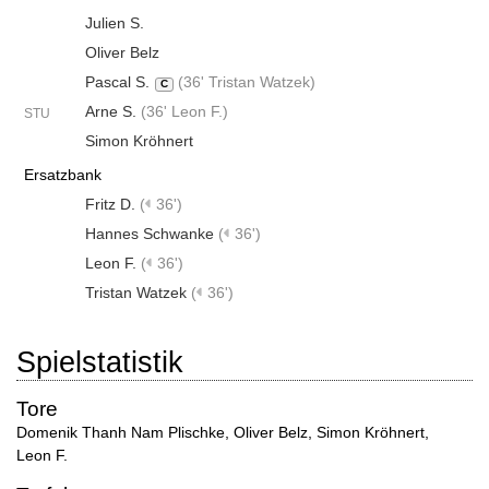
Julien S.
Oliver Belz
Pascal S.
(
36' Tristan Watzek
)
C
Arne S.
(
36' Leon F.
)
STU
Simon Kröhnert
Ersatzbank
Fritz D.
(
36')
Hannes Schwanke
(
36')
Leon F.
(
36')
Tristan Watzek
(
36')
Spielstatistik
Tore
Domenik Thanh Nam Plischke
,
Oliver Belz
,
Simon Kröhnert
,
Leon F.