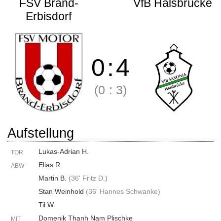
FSV Brand-
VfB Halsbrücke
Erbisdorf
0
:
4
(0
:
3)
Aufstellung
Lukas-Adrian H.
TOR
Elias R.
ABW
Martin B.
(
36' Fritz D.
)
Stan Weinhold
(
36' Hannes Schwanke
)
Til W.
Domenik Thanh Nam Plischke
MIT