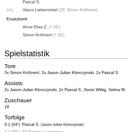
Pascal S.
Vasco Liebernickel
(
25' Simon Kröhnert
)
STU
Ersatzbank
Anne-Elisa Z.
(
25')
Simon Kröhnert
(
25')
Spielstatistik
Tore
3x Simon Kröhnert
,
2x Jason-Julian Klonczynski
,
2x Pascal S.
Assists
2x Jason-Julian Klonczynski
,
2x Pascal S.
,
Kevin Wittig
,
Selina W.
Zuschauer
18
Torfolge
0:1 (04')
Pascal S.
(Jason-Julian Klonczynski)
1:1 (06')
SV Fortuna Langenau