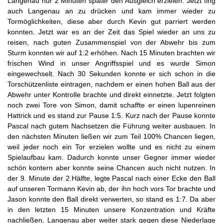
Langenau nur 2 Minuten später den Ausgleich erzielen. Jetzt fing
auch Langenau an zu drücken und kam immer wieder zu
Tormöglichkeiten, diese aber durch Kevin gut parriert werden
konnten. Jetzt war es an der Zeit das Spiel wieder an uns zu
reisen, nach guten Zusammenspiel von der Abwehr bis zum
Sturm konnten wir auf 1:2 erhöhen. Nach 15 Minuten brachten wir
frischen Wind in unser Angriffsspiel und es wurde Simon
eingewechselt. Nach 30 Sekunden konnte er sich schon in die
Torschützenliste eintragen, nachdem er einen hohen Ball aus der
Abwehr unter Kontrolle brachte und direkt einnetzte. Jetzt folgten
noch zwei Tore von Simon, damit schaffte er einen lupenreinen
Hattrick und es stand zur Pause 1:5. Kurz nach der Pause konnte
Pascal nach gutem Nachsetzen die Führung weiter ausbauen. In
den nächsten Minuten ließen wir zum Teil 100% Chancen liegen,
weil jeder noch ein Tor erzielen wollte und es nicht zu einem
Spielaufbau kam. Dadurch konnte unser Gegner immer wieder
schön kontern aber konnte seine Chancen auch nicht nutzen. In
der 9. Minute der 2.Hälfte, legte Pascal nach einer Ecke den Ball
auf unseren Tormann Kevin ab, der ihn hoch vors Tor brachte und
Jason konnte den Ball direkt verwerten, so stand es 1:7. Da aber
in den letzten 15 Minuten unsere Konzentration und Kräfte
nachließen, Langenau aber weiter stark gegen diese Niederlage