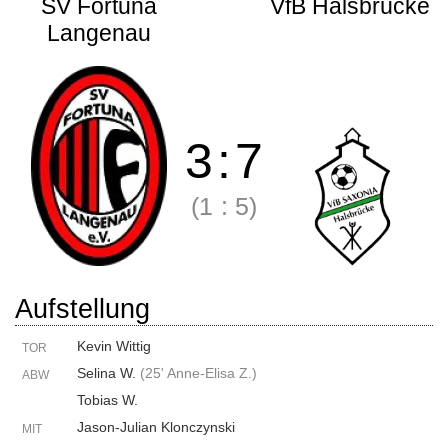
SV Fortuna
VfB Halsbrücke
Langenau
3
:
7
(1
:
5)
Aufstellung
Kevin Wittig
TOR
Selina W.
(
25' Anne-Elisa Z.
)
ABW
Tobias W.
Jason-Julian Klonczynski
MIT