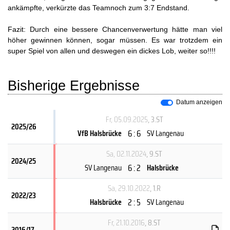
ankämpfte, verkürzte das Teamnoch zum 3:7 Endstand.
Fazit: Durch eine bessere Chancenverwertung hätte man viel
höher gewinnen können, sogar müssen. Es war trotzdem ein
super Spiel von allen und deswegen ein dickes Lob, weiter so!!!!
Bisherige Ergebnisse
Datum anzeigen
Fr, 05.09.2025
, 3.ST
2025/26
6 : 6
VfB Halsbrücke
SV Langenau
Sa, 02.11.2024
, 9.ST
2024/25
6 : 2
SV Langenau
Halsbrücke
Sa, 29.10.2022
, 1.R
2022/23
2 : 5
Halsbrücke
SV Langenau
Fr, 21.10.2016
, 8.ST
2016/17