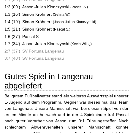
1:2 (09')
Jason-Julian Klonczynski
(Pascal S.)
1:3 (16')
Simon Kröhnert
(Selina W.)
1:4 (19')
Simon Kröhnert
(Jason-Julian Klonczynski)
1:5 (21')
Simon Kröhnert
(Pascal S.)
1:6 (27')
Pascal S.
1:7 (34')
Jason-Julian Klonczynski
(Kevin Wittig)
2:7 (37')
SV Fortuna Langenau
3:7 (48')
SV Fortuna Langenau
Gutes Spiel in Langenau
abgeliefert
Bei gutem Fußballwetter stand ein weiteres Auswärtsspiel unserer
E-Jugend auf dem Programm, Gegner war dieses mal das Team
von Langenau. Unsere Mannschaft war bei diesem Spiel von der
ersten Minute an hellwach und in der 4.Spielminute traf Pascal
nach guter Vorarbeit von Jason zum 0:1 Führungstreffer. Nach
schlechtem Abwehrverhalten unserer Mannschaft konnte